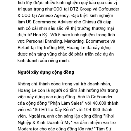
tích lũy được nhiều kinh nghiệm quý báu qua các vị
trí quan trọng như COO tại BTZ Group và Cofounder
& COO tại Anneco Agency. Đặc biệt, kinh nghiệm
làm US Ecommerce Advisor cho Chinsu đã giúp
anh có cái nhìn sâu sắc về thị trường thương mại
điện tử Hoa Kỳ. Với 5 năm kinh nghiệm trong lĩnh
vực Personal Branding, Marketing, Ecommerce và
Retail tại thị trường Mỹ, Hoang Le đã xây dựng
được nền tảng vững chắc để phát triển các dự án
kinh doanh của riêng mình.
Người xây dựng cộng đồng
Không chỉ thành công trong vai trò doanh nhân,
Hoang Le còn là người có tầm ảnh hưởng lớn trong
việc xây dựng các cộng đồng. Anh là CoFounder
của cộng đồng "Phận Làm Sales" với 40.000 thành
viên và "Sơ Hở Là Xây Kênh" với 104.000 thành
viên. Ngoài ra, anh còn sáng lập cộng đồng "Khởi
Nghiệp & Kinh Doanh ở Mỹ" và đảm nhiệm vai trò
Moderator cho các cộng đồng lớn như "Tâm Sự