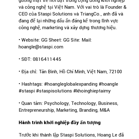
gương mặt trẻ nổi bật trong cộng đồng khởi nghiệp
và công nghệ tại Việt Nam. Với vai trò là Founder &
CEO của Staspi Solutions và TriangCo., anh đã và
đang để lại những dấu ấn đáng kể trong lĩnh vực
công nghệ, marketing và xây dựng thương hiệu.
• Website: GG Sheet: GG Site: Mail:
hoangle@staspi.com
• SĐT: 0816411445
• Địa chỉ: Tân Bình, Hồ Chí Minh, Việt Nam, 72100
• Hashtags: #hoangleglobalexpanding #hoangle
#staspi #staspisolutions #khoinghieptaimy
• Quan tâm: Psychology, Technology, Business,
Entrepreneurship, Marketing, Branding, M&A
Hành trình khởi nghiệp đầy ấn tượng
Trước khi thành lập Staspi Solutions, Hoang Le đã