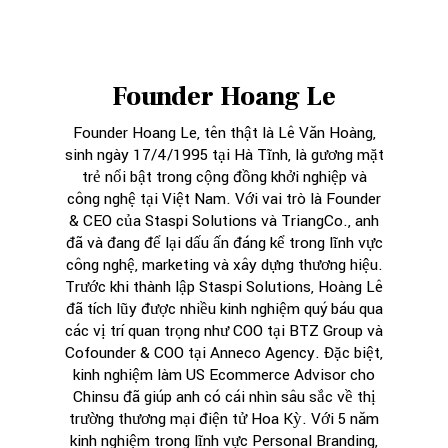
Founder Hoang Le
Founder Hoang Le, tên thật là Lê Văn Hoàng,
sinh ngày 17/4/1995 tại Hà Tĩnh, là gương mặt
trẻ nổi bật trong cộng đồng khởi nghiệp và
công nghệ tại Việt Nam. Với vai trò là Founder
& CEO của Staspi Solutions và TriangCo., anh
đã và đang để lại dấu ấn đáng kể trong lĩnh vực
công nghệ, marketing và xây dựng thương hiệu.
Trước khi thành lập Staspi Solutions, Hoàng Lê
đã tích lũy được nhiều kinh nghiệm quý báu qua
các vị trí quan trọng như COO tại BTZ Group và
Cofounder & COO tại Anneco Agency. Đặc biệt,
kinh nghiệm làm US Ecommerce Advisor cho
Chinsu đã giúp anh có cái nhìn sâu sắc về thị
trường thương mại điện tử Hoa Kỳ. Với 5 năm
kinh nghiệm trong lĩnh vực Personal Branding,