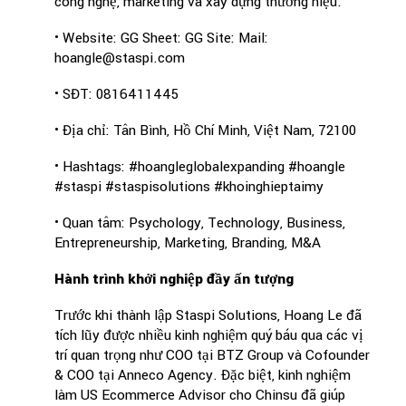
công nghệ, marketing và xây dựng thương hiệu.
• Website: GG Sheet: GG Site: Mail:
hoangle@staspi.com
• SĐT: 0816411445
• Địa chỉ: Tân Bình, Hồ Chí Minh, Việt Nam, 72100
• Hashtags: #hoangleglobalexpanding #hoangle
#staspi #staspisolutions #khoinghieptaimy
• Quan tâm: Psychology, Technology, Business,
Entrepreneurship, Marketing, Branding, M&A
Hành trình khởi nghiệp đầy ấn tượng
Trước khi thành lập Staspi Solutions, Hoang Le đã
tích lũy được nhiều kinh nghiệm quý báu qua các vị
trí quan trọng như COO tại BTZ Group và Cofounder
& COO tại Anneco Agency. Đặc biệt, kinh nghiệm
làm US Ecommerce Advisor cho Chinsu đã giúp